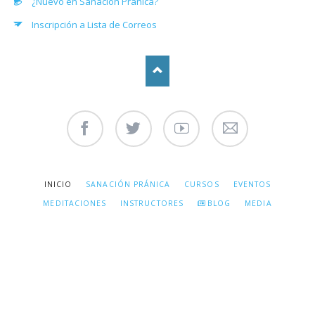
¿Nuevo en Sanación Pránica?
Inscripción a Lista de Correos
Facebook
Twitter
Youtube
Contáctenos
SALTAR
INICIO
SANACIÓN PRÁNICA
CURSOS
EVENTOS
NAVEGACIÓN
MEDITACIONES
INSTRUCTORES
BLOG
MEDIA