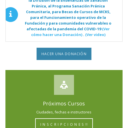
la Difusión de la Enseñanzas de Sanación
Pránica, al Programa Sanación Pránica
Comunitaria, para Becas de Cursos de MCKS,
para el Funcionamiento operativo de la
Fundación y para comunidades vulnerables o
afectadas de la pandemia del COVID-19
(Ver
cómo hacer una Donación)
.
(Ver video)
HACER UNA DONACIÓN
Próximos Cursos
Ciudades, fechas e instructores
I N S C R I P C I O N E S !!