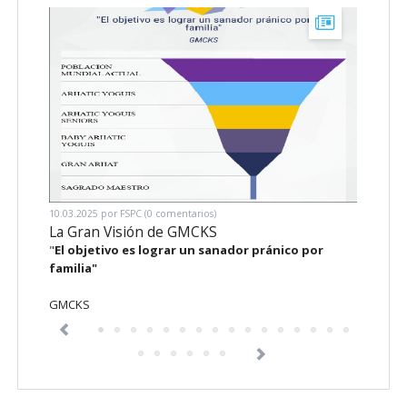
10.03.2025
por FSPC (0 comentarios)
01.10.20
La Gran Visión de GMCKS
Diagr
"
El objetivo es lograr un sanador pránico por
En la 
familia"
Pránico
recuer
GMCKS
aliviar