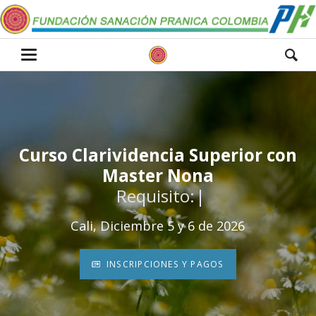
Curso Clarividencia Superior con
Curso Clarividencia Superior con
Master Nona
Master Nona
Requisito: Arhatic Yoga Nivel 2
Requisito: Arhatic
Cali, Diciembre 5 y 6 de 2026
INSCRIPCIONES Y PAGOS