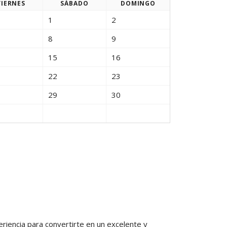
VIE
RNES
SÁB
ADO
DOM
INGO
PAGOS EN LINEA
1
2
8
9
15
16
22
23
29
30
riencia para convertirte en un excelente y