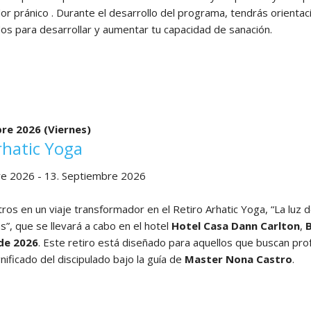
or pránico . Durante el desarrollo del programa, tendrás orienta
s para desarrollar y aumentar tu capacidad de sanación.
tificación
nador
nico
el
bre 2026
(Viernes)
rhatic Yoga
ociado
re 2026 - 13. Septiembre 2026
ros en un viaje transformador en el Retiro Arhatic Yoga, “La luz d
s”, que se llevará a cabo en el hotel
Hotel Casa Dann Carlton
,
de 2026
. Este retiro está diseñado para aquellos que buscan profu
ificado del discipulado bajo la guía de
Master Nona Castro
.
iro
atic