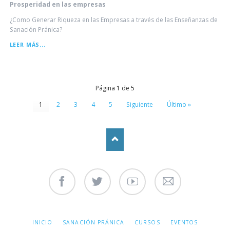
Prosperidad en las empresas
¿Como Generar Riqueza en las Empresas a través de las Enseñanzas de
Sanación Pránica?
PROSPERIDAD
LEER MÁS...
EN
LAS
EMPRESAS
Página 1 de 5
1
2
3
4
5
Siguiente
Último »
Facebook
Twitter
Youtube
Contáctenos
SALTAR
INICIO
SANACIÓN PRÁNICA
CURSOS
EVENTOS
NAVEGACIÓN