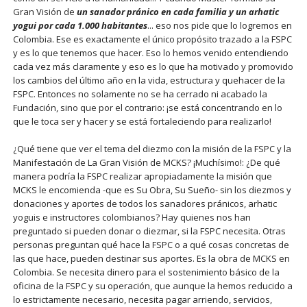
Gran Visión de
un sanador pránico en cada familia y un arhatic
yogui por cada 1.000 habitantes
... eso nos pide que lo logremos en
Colombia. Ese es exactamente el único propósito trazado a la FSPC
y es lo que tenemos que hacer. Eso lo hemos venido entendiendo
cada vez más claramente y eso es lo que ha motivado y promovido
los cambios del último año en la vida, estructura y quehacer de la
FSPC. Entonces no solamente no se ha cerrado ni acabado la
Fundación, sino que por el contrario: ¡se está concentrando en lo
que le toca ser y hacer y se está fortaleciendo para realizarlo!
¿Qué tiene que ver el tema del diezmo con la misión de la FSPC y la
Manifestación de La Gran Visión de MCKS? ¡Muchísimo!: ¿De qué
manera podría la FSPC realizar apropiadamente la misión que
MCKS le encomienda -que es Su Obra, Su Sueño- sin los diezmos y
donaciones y aportes de todos los sanadores pránicos, arhatic
yoguis e instructores colombianos? Hay quienes nos han
preguntado si pueden donar o diezmar, si la FSPC necesita. Otras
personas preguntan qué hace la FSPC o a qué cosas concretas de
las que hace, pueden destinar sus aportes. Es la obra de MCKS en
Colombia. Se necesita dinero para el sostenimiento básico de la
oficina de la FSPC y su operación, que aunque la hemos reducido a
lo estrictamente necesario, necesita pagar arriendo, servicios,