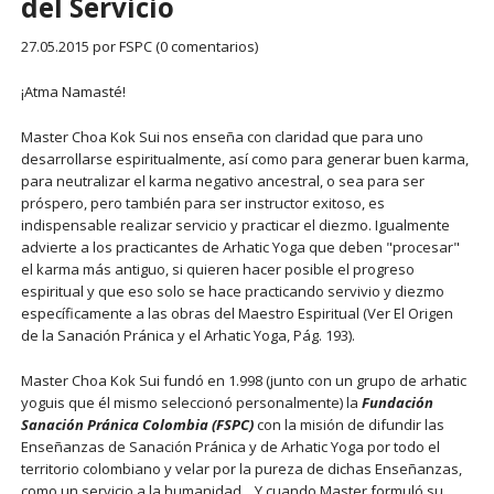
del Servicio
27.05.2015
por FSPC (0 comentarios)
¡Atma Namasté!
Master Choa Kok Sui nos enseña con claridad que para uno
desarrollarse espiritualmente, así como para generar buen karma,
para neutralizar el karma negativo ancestral, o sea para ser
próspero, pero también para ser instructor exitoso, es
indispensable realizar servicio y practicar el diezmo. Igualmente
advierte a los practicantes de Arhatic Yoga que deben "procesar"
el karma más antiguo, si quieren hacer posible el progreso
espiritual y que eso solo se hace practicando servivio y diezmo
específicamente a las obras del Maestro Espiritual (Ver El Origen
de la Sanación Pránica y el Arhatic Yoga, Pág. 193).
Master Choa Kok Sui fundó en 1.998 (junto con un grupo de arhatic
yoguis que él mismo seleccionó personalmente) la
Fundación
Sanación Pránica Colombia (FSPC)
con la misión de difundir las
Enseñanzas de Sanación Pránica y de Arhatic Yoga por todo el
territorio colombiano y velar por la pureza de dichas Enseñanzas,
como un servicio a la humanidad... Y cuando Master formuló su