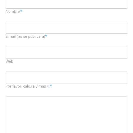
Campo
Nombre
*
obligatorio
Campo
E-mail (no se publicará)
*
obligatorio
Web
Por favor, calcula 3 más 4.
*