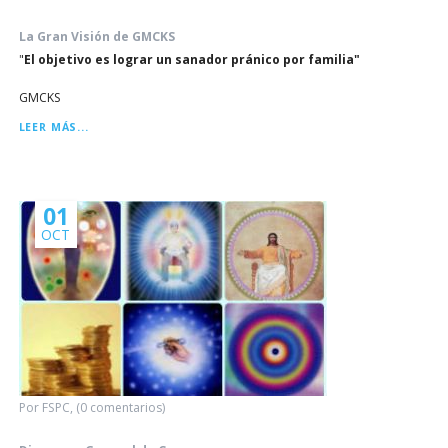
La Gran Visión de GMCKS
"
El objetivo es lograr un sanador pránico por familia"
GMCKS
LA
LEER MÁS...
GRAN
VISIÓN
DE
GMCKS
01
OCT
Por FSPC, (0 comentarios)