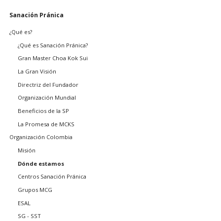
Saltar
Sanación Pránica
navegación
¿Qué es?
¿Qué es Sanación Pránica?
Gran Master Choa Kok Sui
La Gran Visión
Directriz del Fundador
Organización Mundial
Beneficios de la SP
La Promesa de MCKS
Organización Colombia
Misión
Dónde estamos
Centros Sanación Pránica
Grupos MCG
ESAL
SG - SST