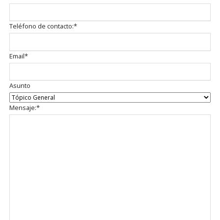
obligatorio
Campo
Teléfono de contacto:
*
obligatorio
Campo
Email
*
obligatorio
Asunto
Campo
Mensaje:
*
obligatorio