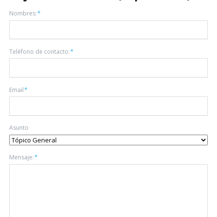
Campo
Nombres:
*
obligatorio
Campo
Teléfono de contacto:
*
obligatorio
Campo
Email
*
obligatorio
Asunto
Campo
Mensaje:
*
obligatorio