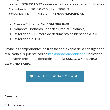
número:
579-35110-37
a nombre de Fundación Sanación Pránica
Colombia, NIT 830 050 727-0, Tel: 5209163
CONVENIO EMPRESARIAL con
BANCO DAVIVIENDA ,
Cuenta Corriente: No.
0004 6999 8488
,
Nombre: Fundación Sanación Pránica Colombia,
Referencia 1: Numero de documento de identidad o RUT,
Referencia 2: 11051
Enviar los comprobantes de transacción o copia de la consignación
realizada al siguiente correo
info@sanacionpranica.co
, indicando
que quiere orientar la donación, hacia la
SANACIÓN PRANICA
COMUNIATARIA.
HAGA SU DONACIÓN AQUÍ
Saltar
Eventos
navegación
Celebraciones