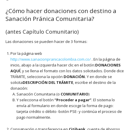
¿Cómo hacer donaciones con destino a
Sanación Pránica Comunitaria?
(antes Capítulo Comunitario)
Las donaciones se pueden hacer de 3 formas:
Por la página web
http://www.sanacionpranicacolombia.com.co/
. En la página de
inicio, abajo a la izquierda hacer clic en el botón:
DONACIONES
AQUÍ
, y se llena el formato con los datos solicitados. Donde dice
TRÁMITE, selecciona la opción
DONACIÓN.
Y en donde se
solicita
DESCRIPCIÓN DEL TRÁMITE
, escribe el destino de la
donación:
Sanación Comunitaria (o
COMUNITARIO
)
Y selecciona el botón
“Proceder a pagar”
. El sistema lo
envía al formulario en donde escoge la forma de pago:
tarjeta crédito o débito -botón PSE- y continúa el proceso de
pago normalmente.
Consignación o transferencia en
Citibank,
cuenta de Ahorros