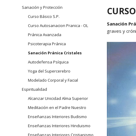
navegación
Sanación y Protección
CURSO
Arhatic 
Curso Básico S.P.
Sanación Prá
Curso Autosanacion Pranica - OL
graves y crón
Pránica Avanzada
Psicoterapia Pránica
Sanación Pránica Cristales
Autodefensa Psíquica
Yoga del Supercerebro
Modelado Corporal y Facial
Espiritualidad
Alcanzar Unicidad Alma Superior
Meditación en el Padre Nuestro
Enseñanzas Interiores Budismo
Enseñanzas Interiores Hinduismo
Enseñanzas Interiores Cristianismo