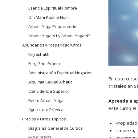
Esencia Espiritual Hombre
Om Mani Padme Hum
Arhatic Yoga Preparatorio
Arhatic Yoga N1 y Arhatic Yoga N2
Abundancia/Prosperidad/Otros
Kriyashakti
Feng Shui Pránico
Administración Espiritual Negocios
En este curso
Alquimia Sexual Arhatic
cristales en S
Clarividencia Superior
Aprende a apl
Retiro Arhatic Yoga
este curso el 
Agricultura Pránica
Precios y Otros Tópicos
Propiedade
Diagrama General de Cursos
Limpieza, 
Incrementa
MIS CURSOS