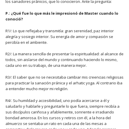
los sanadores pránicos, que lo conocieron. Ante la pregunta:
P.: ¿Qué fue lo que más le impresionó de Master cuando lo
conoció?
R1/: Lo que reflejaba y transmitía: gran serenidad, paz interior
alegría y sosiego interior. Su energía de amor y compasión se
percibía en el ambiente.
R2/: La manera sencilla de presentar la espiritualidad: al alcance de
todos, sin aislarse del mundo y continuando haciendo lo mismo,
cada uno en su trabajo, de una manera mejor.
R3/: El saber que no se necesitaba cambiar mis creencias religiosas
para practicar la sanación pránica y el arhatic yoga. Al contrario iba
a entender mucho mejor mi religión.
R4/. Su humildad y accesibilidad, uno podía acercarse a él y
saludarlo y hablarle y preguntarle lo que fuera, siempre recibía a
sus discípulos cariñosa y afablemente, sonriente e irradiando
bondad amorosa. En los cursos y retiros con él, a la hora del
almuerzo se sentaba un rato en cada una de las mesas a