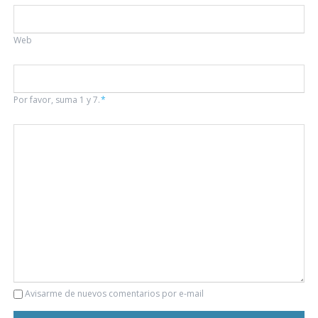
Web
Por favor, suma 1 y 7.
*
Comentario
Avisarme de nuevos comentarios por e-mail