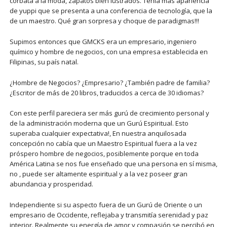
corbata a la moda, zapatos bien lustrados. Tenía más apariencia
de yuppi que se presenta a una conferencia de tecnología, que la
de un maestro. Qué gran sorpresa y choque de paradigmas!!!
Supimos entonces que GMCKS era un empresario, ingeniero
químico y hombre de negocios, con una empresa establecida en
Filipinas, su país natal.
¿Hombre de Negocios? ¿Empresario? ¿También padre de familia?
¿Escritor de más de 20 libros, traducidos a cerca de 30 idiomas?
Con este perfil pareciera ser más gurú de crecimiento personal y
de la administración moderna que un Gurú Espiritual. Esto
superaba cualquier expectativa!, En nuestra anquilosada
concepción no cabía que un Maestro Espiritual fuera a la vez
próspero hombre de negocios, posiblemente porque en toda
América Latina se nos fue enseñado que una persona en sí misma,
no , puede ser altamente espiritual y a la vez poseer gran
abundancia y prosperidad.
Independiente si su aspecto fuera de un Gurú de Oriente o un
empresario de Occidente, reflejaba y transmitía serenidad y paz
interior. Realmente su energía de amor y compasión se percibó en