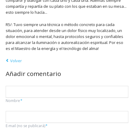
compartir y dialogar con cada uno y cada una. Además siempre
compartía y repartía de su plato con los que estaban en su mesa...
esto siempre lo hacía...
R5/: Tuvo siempre una técnica o método concreto para cada
situación, para atender desde un dolor físico muy localizado, un
dolor emocional o mental, hasta protocolos seguros y confiables
para alcanzar la iluminación o autorealización espiritual. Por eso
es el Maestro de la energía y el tecnólogo del alma!
Volver
Añadir comentario
Campo
Nombre
*
obligatorio
Campo
E-mail (no se publicará)
*
obligatorio