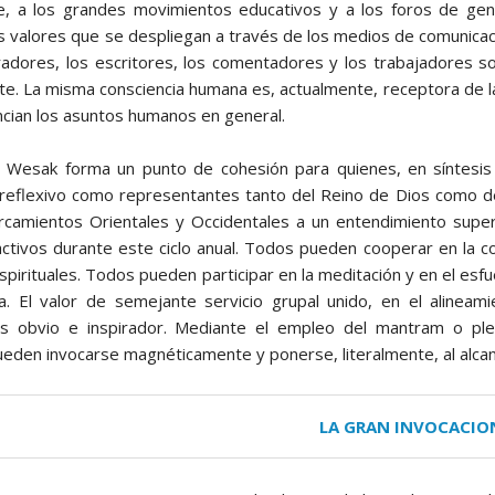
e, a los grandes movimientos educativos y a los foros de gent
os valores que se despliegan a través de los medios de comunica
oradores, los escritores, los comentadores y los trabajadores s
nte. La misma consciencia humana es, actualmente, receptora de l
encian los asuntos humanos en general.
de Wesak forma un punto de cohesión para quienes, en síntesi
eflexivo como representantes tanto del Reino de Dios como de 
rcamientos Orientales y Occidentales a un entendimiento super
ctivos durante este ciclo anual. Todos pueden cooperar en la co
spirituales. Todos pueden participar en la meditación y en el e
a. El valor de semejante servicio grupal unido, en el alineam
 es obvio e inspirador. Mediante el empleo del mantram o pleg
ueden invocarse magnéticamente y ponerse, literalmente, al alcan
LA GRAN INVOCACIO