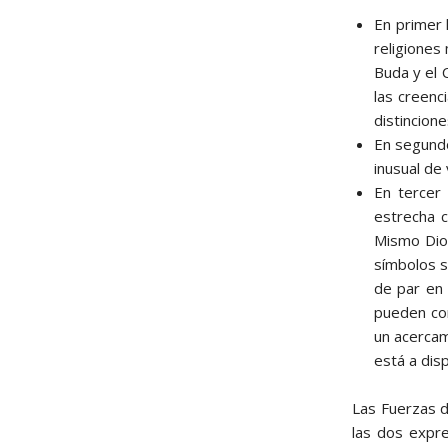
En primer 
religiones
Buda y el 
las creenc
distincion
En segundo
inusual de 
En tercer 
estrecha c
Mismo Dio
símbolos s
de par en 
pueden con
un acercam
está a dis
Las Fuerzas d
las dos expre