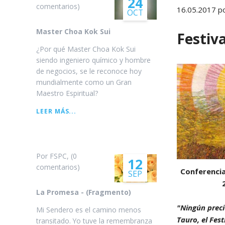
24
comentarios)
16.05.2017
po
OCT
Arhatic 
Master Choa Kok Sui
Festiv
¿Por qué Master Choa Kok Sui
siendo ingeniero químico y hombre
de negocios, se le reconoce hoy
mundialmente como un Gran
Maestro Espiritual?
MASTER
LEER MÁS...
CHOA
KOK
SUI
Por FSPC, (0
12
comentarios)
Conferencia
SEP
La Promesa - (Fragmento)
"Ningún preci
Mi Sendero es el camino menos
Tauro, el Fes
transitado. Yo tuve la remembranza