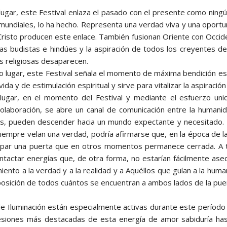
lugar, este Festival enlaza el pasado con el presente como ningún
 mundiales, lo ha hecho. Representa una verdad viva y una oportun
Cristo producen este enlace. También fusionan Oriente con Occident
ias budistas e hindúes y la aspiración de todos los creyentes 
es religiosas desaparecen.
 lugar, este Festival señala el momento de máxima bendición esp
vida y de estimulación espiritual y sirve para vitalizar la aspiració
lugar, en el momento del Festival y mediante el esfuerzo uni
olaboración, se abre un canal de comunicación entre la humanida
s, pueden descender hacia un mundo expectante y necesitado. 
iempre velan una verdad, podría afirmarse que, en la época de la
par una puerta que en otros momentos permanece cerrada. A tr
tactar energías que, de otra forma, no estarían fácilmente aseq
iento a la verdad y a la realidad y a Aquéllos que guían a la hu
posición de todos cuántos se encuentran a ambos lados de la puer
e Iluminación están especialmente activas durante este período d
siones más destacadas de esta energía de amor sabiduría hasta