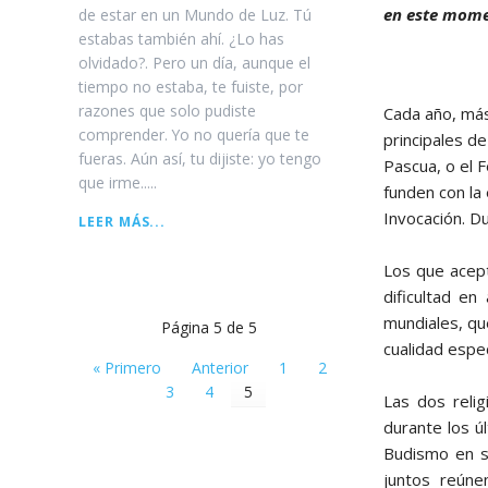
en este mome
de estar en un Mundo de Luz. Tú
estabas también ahí. ¿Lo has
olvidado?. Pero un día, aunque el
tiempo no estaba, te fuiste, por
razones que solo pudiste
Cada año, más
comprender. Yo no quería que te
principales d
fueras. Aún así, tu dijiste: yo tengo
Pascua, o el F
que irme.....
funden con la 
Invocación. D
LA
LEER MÁS...
PROMESA
-
Los que acept
(FRAGMENTO)
dificultad e
mundiales, qu
Página 5 de 5
cualidad espe
« Primero
Anterior
1
2
3
4
5
Las dos reli
durante los ú
Budismo en s
juntos reúne