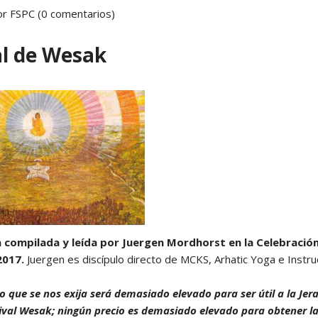
r FSPC (0 comentarios)
Yoga N1 y Arhatic Yoga N2
al de Wesak
 compilada y leída por Juergen Mordhorst en la Celebració
2017.
Juergen es discípulo directo de MCKS, Arhatic Yoga e Instru
o que se nos exija será demasiado elevado para ser útil a la Je
tival Wesak; ningún precio es demasiado elevado para obtener la