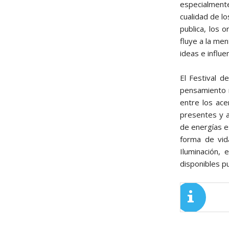
especialment
cualidad de l
publica, los 
fluye a la me
ideas e influ
El Festival 
pensamiento r
entre los ace
presentes y a
de energías e
forma de vid
Iluminación,
disponibles p