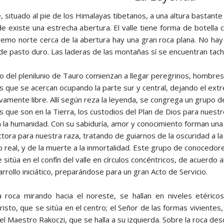
le, situado al pie de los Himalayas tibetanos, a una altura bastan
e existe una estrecha abertura. El valle tiene forma de botella co
tremo norte cerca de la abertura hay una gran roca plana. No hay 
de pasto duro. Las laderas de las montañas sí se encuentran tac
 del plenilunio de Tauro comienzan a llegar peregrinos, hombres
s que se acercan ocupando la parte sur y central, dejando el ext
ivamente libre. Allí según reza la leyenda, se congrega un grupo d
 que son en la Tierra, los custodios del Plan de Dios para nuest
a la humanidad. Con su sabiduría, amor y conocimiento forman una
tora para nuestra raza, tratando de guiarnos de la oscuridad a la 
 lo real, y de la muerte a la inmortalidad. Este grupo de conocedor
se sitúa en el confín del valle en círculos concéntricos, de acuerdo a
rollo iniciático, preparándose para un gran Acto de Servicio.
a roca mirando hacia el noreste, se hallan en niveles etéri
risto, que se sitúa en el centro; el Señor de las formas vivientes
n, el Maestro Rakoczi, que se halla a su izquierda. Sobre la roca de