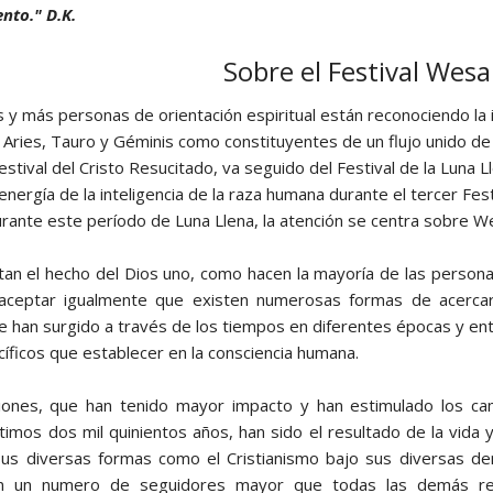
nto." D.K.
Sobre el Festival Wes
 y más personas de orientación espiritual están reconociendo la i
e Aries, Tauro y Géminis como constituyentes de un flujo unido de
estival del Cristo Resucitado, va seguido del Festival de la Luna
energía de la inteligencia de la raza humana durante el tercer Fes
urante este período de Luna Llena, la atención se centra sobre Wes
an el hecho del Dios uno, como hacen la mayoría de las personas 
n aceptar igualmente que existen numerosas formas de acercars
e han surgido a través de los tiempos en diferentes épocas y ent
cíficos que establecer en la consciencia humana.
giones, que han tenido mayor impacto y han estimulado los c
ltimos dos mil quinientos años, han sido el resultado de la vida
us diversas formas como el Cristianismo bajo sus diversas d
n un numero de seguidores mayor que todas las demás reli