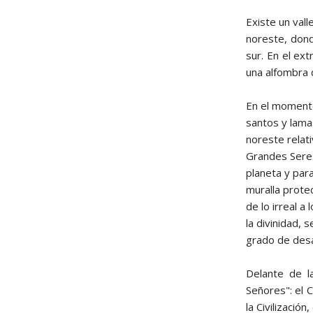
Existe un val
noreste, dond
sur. En el ex
una alfombra 
En el momento
santos y lama
noreste relat
Grandes Seres
planeta y par
muralla protec
de lo irreal a
la divinidad, 
grado de desar
Delante de l
Señores": el C
la Civilizació