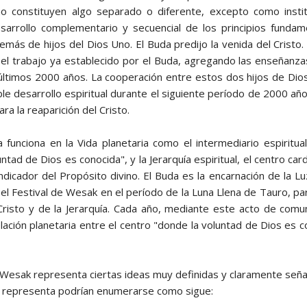
o constituyen algo separado o diferente, excepto como insti
sarrollo complementario y secuencial de los principios fundam
más de hijos del Dios Uno. El Buda predijo la venida del Cristo.
 el trabajo ya establecido por el Buda, agregando las enseñanza
 últimos 2000 años. La cooperación entre estos dos hijos de Dio
ble desarrollo espiritual durante el siguiente período de 2000 año
ra la reaparición del Cristo.
 funciona en la Vida planetaria como el intermediario espiritual
ntad de Dios es conocida", y la Jerarquía espiritual, el centro card
indicador del Propósito divino. El Buda es la encarnación de la Lu
el Festival de Wesak en el período de la Luna Llena de Tauro, par
Cristo y de la Jerarquía. Cada año, mediante este acto de comun
elación planetaria entre el centro "donde la voluntad de Dios es 
e Wesak representa ciertas ideas muy definidas y claramente seña
e representa podrían enumerarse como sigue: