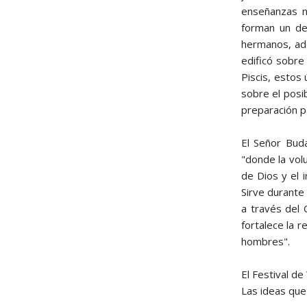
enseñanzas n
forman un de
hermanos, ade
edificó sobre
Piscis, estos
sobre el posi
preparación pa
El Señor Buda
"donde la volu
de Dios y el 
Sirve durante 
a través del 
fortalece la r
hombres".
El Festival d
Las ideas qu