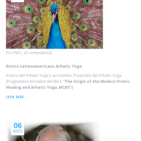
Por FSPC, (0 comentarios)
Retiro Latinoamericano Arhatic Yoga
Acerca del Arhatic Yoga y sus niveles. Propósito del Arhatic Yoga.
(Fragmentos tomados del libro "
The Origin of the Modern Pranic
Healing and Arhatic Yoga, MCKS")
RETIRO
LEER MÁS...
LATINOAMERICANO
ARHATIC
YOGA
06
AGO