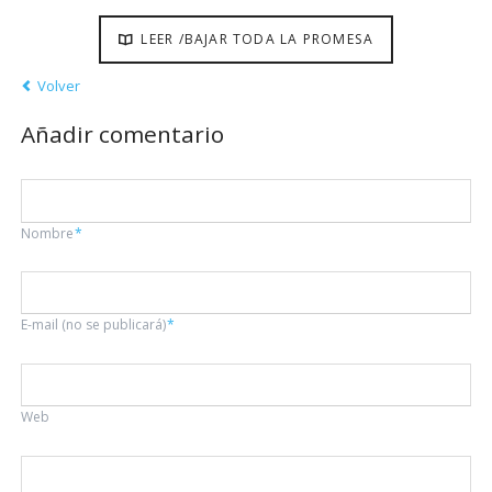
LEER /BAJAR TODA LA PROMESA
Volver
Añadir comentario
Campo
Nombre
*
obligatorio
Campo
E-mail (no se publicará)
*
obligatorio
Web