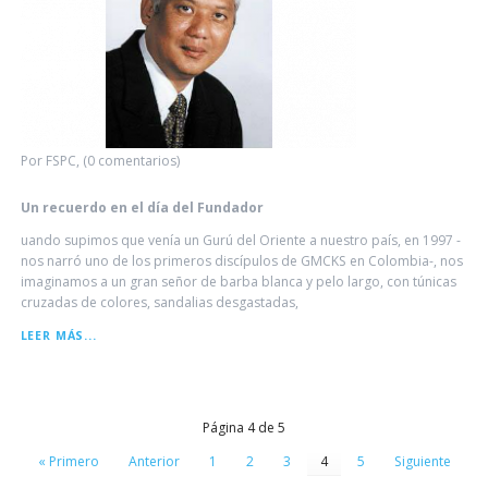
Por FSPC, (0 comentarios)
Un recuerdo en el día del Fundador
uando supimos que venía un Gurú del Oriente a nuestro país, en 1997 -
nos narró uno de los primeros discípulos de GMCKS en Colombia-, nos
imaginamos a un gran señor de barba blanca y pelo largo, con túnicas
cruzadas de colores, sandalias desgastadas,
UN
LEER MÁS...
RECUERDO
EN
EL
DÍA
DEL
Página 4 de 5
FUNDADOR
« Primero
Anterior
1
2
3
4
5
Siguiente