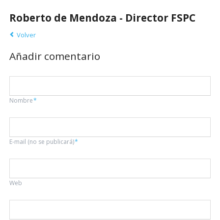
Roberto de Mendoza - Director FSPC
Volver
Añadir comentario
Campo
Nombre
*
obligatorio
Campo
E-mail (no se publicará)
*
obligatorio
Web