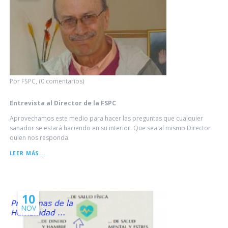
Por FSPC, (0 comentarios)
Entrevista al Director de la FSPC
Aprovechamos este medio para hacer las preguntas que cualquier
sanador se estará haciendo en su interior. Que sea al mismo Director
quien nos responda.
ENTREVISTA
LEER MÁS...
AL
DIRECTOR
DE
LA
FSPC
10
NOV