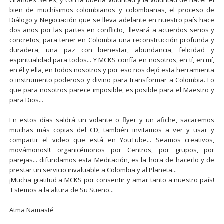
Grandes Seres, y con la buena voluntad y la voluntad de hacer el
bien de muchísimos colombianos y colombianas, el proceso de
Diálogo y Negociación que se lleva adelante en nuestro país hace
dos años por las partes en conflicto, llevará a acuerdos serios y
concretos, para tener en Colombia una reconstrucción profunda y
duradera, una paz con bienestar, abundancia, felicidad y
espiritualidad para todos... Y MCKS confía en nosotros, en tí, en mí,
en él y ella, en todos nosotros y por eso nos dejó esta herramienta
o instrumento poderoso y divino para transformar a Colombia. Lo
que para nosotros parece imposible, es posible para el Maestro y
para Dios...
En estos días saldrá un volante o flyer y un afiche, sacaremos
muchas más copias del CD, también invitamos a ver y usar y
compartir el video que está en YouTube... Seamos creativos,
movámonos!!. organicémonos por Centros, por grupos, por
parejas... difundamos esta Meditación, es la hora de hacerlo y de
prestar un servicio invaluable a Colombia y al Planeta...
¡Mucha gratitud a MCKS por consentir y amar tanto a nuestro país!
Estemos a la altura de Su Sueño...
Atma Namasté