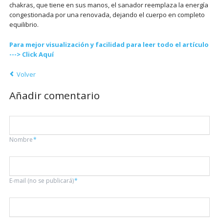
chakras, que tiene en sus manos, el sanador reemplaza la energía
congestionada por una renovada, dejando el cuerpo en completo
equilibrio.
Para mejor visualización y facilidad para leer todo el artículo
---> Click Aquí
Volver
Añadir comentario
Campo
Nombre
*
obligatorio
Campo
E-mail (no se publicará)
*
obligatorio