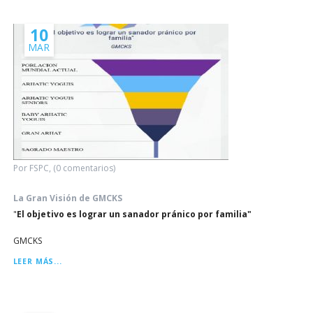
10
MAR
Por FSPC, (0 comentarios)
La Gran Visión de GMCKS
"
El objetivo es lograr un sanador pránico por familia"
GMCKS
LA
LEER MÁS...
GRAN
VISIÓN
DE
GMCKS