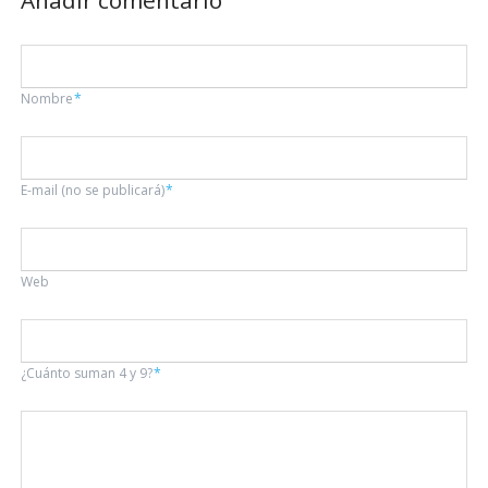
Añadir comentario
Campo
Nombre
*
obligatorio
Campo
E-mail (no se publicará)
*
obligatorio
Web
¿Cuánto suman 4 y 9?
*