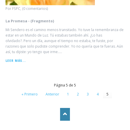
Por FSPC, (0 comentarios)
La Promesa - (Fragmento)
Mi Sendero es el camino menos transitado. Yo tuve la remembranza de
estar en un Mundo de Luz. Tú estabas también ahí. ¿Lo has
olvidado?. Pero un día, aunque el tiempo no estaba, te fuiste, por
razones que solo pudiste comprender. Yo no quería que te fueras. Aún
así, tu dijiste: yo tengo que irme.....
LA
LEER MÁS...
PROMESA
-
(FRAGMENTO)
Página 5 de 5
« Primero
Anterior
1
2
3
4
5