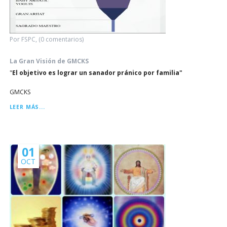
Por FSPC, (0 comentarios)
La Gran Visión de GMCKS
"
El objetivo es lograr un sanador pránico por familia"
GMCKS
LA
LEER MÁS...
GRAN
VISIÓN
DE
GMCKS
01
OCT