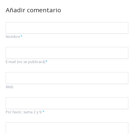
Añadir comentario
Campo
Nombre
*
obligatorio
Campo
E-mail (no se publicará)
*
obligatorio
Web
Por favor, suma 2 y 9.
*