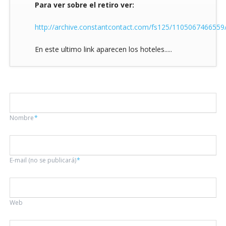
Para ver sobre el retiro ver:
http://archive.constantcontact.com/fs125/1105067466559
En este ultimo link aparecen los hoteles.....
Campo
Nombre
*
obligatorio
Campo
E-mail (no se publicará)
*
obligatorio
Web