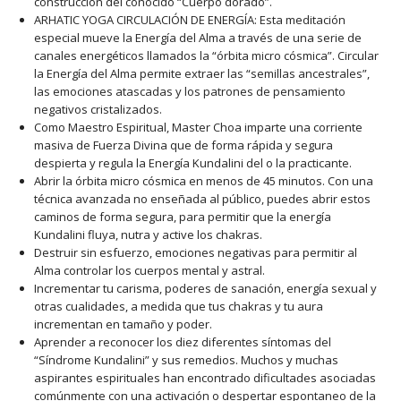
construcción del conocido “Cuerpo dorado”.
ARHATIC YOGA CIRCULACIÓN DE ENERGÍA: Esta meditación
especial mueve la Energía del Alma a través de una serie de
canales energéticos llamados la “órbita micro cósmica”. Circular
la Energía del Alma permite extraer las “semillas ancestrales”,
las emociones atascadas y los patrones de pensamiento
negativos cristalizados.
Como Maestro Espiritual, Master Choa imparte una corriente
masiva de Fuerza Divina que de forma rápida y segura
despierta y regula la Energía Kundalini del o la practicante.
Abrir la órbita micro cósmica en menos de 45 minutos. Con una
técnica avanzada no enseñada al público, puedes abrir estos
caminos de forma segura, para permitir que la energía
Kundalini fluya, nutra y active los chakras.
Destruir sin esfuerzo, emociones negativas para permitir al
Alma controlar los cuerpos mental y astral.
Incrementar tu carisma, poderes de sanación, energía sexual y
otras cualidades, a medida que tus chakras y tu aura
incrementan en tamaño y poder.
Aprender a reconocer los diez diferentes síntomas del
“Síndrome Kundalini” y sus remedios. Muchos y muchas
aspirantes espirituales han encontrado dificultades asociadas
comúnmente con una activación o despertar espontaneo de la