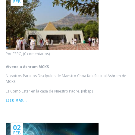
FEB
Por FSPC, (0 comentarios)
Vivencia Ashram MCKS
Nosotros Para los Discípulos de Maestro Choa Kok Sui ir al Ashram de
MCKS:
Es Como Estar en la casa de Nuestro Padre. [Nbsp]
VIVENCIA
LEER MÁS...
ASHRAM
MCKS
02
FEB