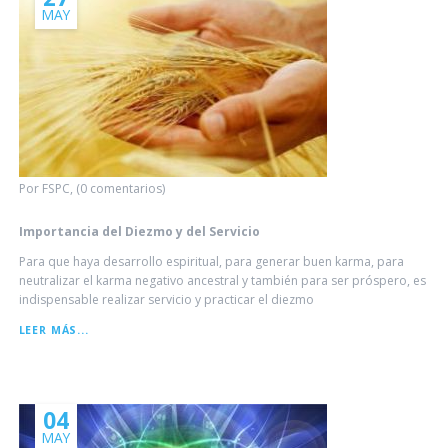
MAY
Por FSPC, (0 comentarios)
Importancia del Diezmo y del Servicio
Para que haya desarrollo espiritual, para generar buen karma, para
neutralizar el karma negativo ancestral y también para ser próspero, es
indispensable realizar servicio y practicar el diezmo
IMPORTANCIA
LEER MÁS...
DEL
DIEZMO
Y
DEL
SERVICIO
04
MAY